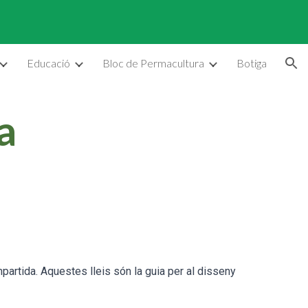
ion
Educació
Bloc de Permacultura
Botiga
la
ompartida. Aquestes lleis són la guia per al disseny