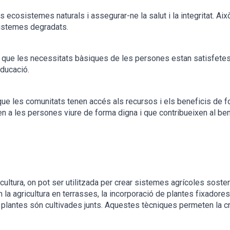
s ecosistemes naturals i assegurar-ne la salut i la integritat. Aix
sistemes degradats.
 que les necessitats bàsiques de les persones estan satisfetes 
'educació.
que les comunitats tenen accés als recursos i els beneficis de fo
 les persones viure de forma digna i que contribueixen al bene
icultura, on pot ser utilitzada per crear sistemes agrícoles sosten
om la agricultura en terrasses, la incorporació de plantes fixadore
e plantes són cultivades junts. Aquestes tècniques permeten la 