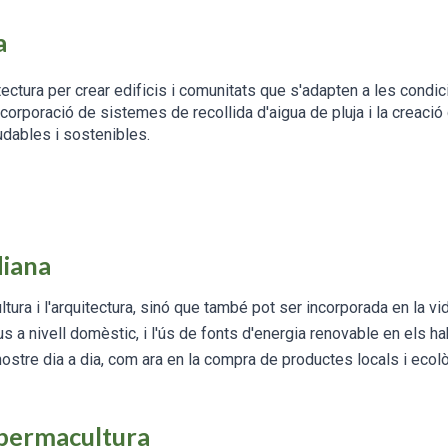
a
ectura per crear edificis i comunitats que s'adapten a les condici
 incorporació de sistemes de recollida d'aigua de pluja i la creaci
udables i sostenibles.
diana
tura i l'arquitectura, sinó que també pot ser incorporada en la vi
s a nivell domèstic, i l'ús de fonts d'energia renovable en els ha
stre dia a dia, com ara en la compra de productes locals i ecolò
 permacultura