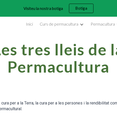
Botiga
Visiteu la nostra botiga
ip to main content
Skip to navigat
Inici
Curs de permacultura
Permacultura
es tres lleis de 
Permacultura
cura per a la Terra, la cura per a les persones i la rendibilitat c
rmacultural.