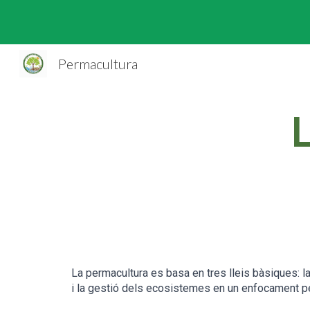
Sk
Permacultura
L
La permacultura es basa en tres lleis bàsiques: la 
i la gestió dels ecosistemes en un enfocament pe