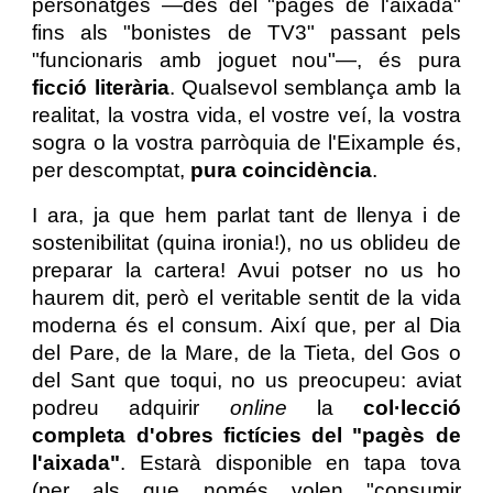
personatges —des del "pagès de l'aixada"
fins als "bonistes de TV3" passant pels
"funcionaris amb joguet nou"—, és pura
ficció literària
. Qualsevol semblança amb la
realitat, la vostra vida, el vostre veí, la vostra
sogra o la vostra parròquia de l'Eixample és,
per descomptat,
pura coincidència
.
I ara, ja que hem parlat tant de llenya i de
sostenibilitat (quina ironia!), no us oblideu de
preparar la cartera! Avui potser no us ho
haurem dit, però el veritable sentit de la vida
moderna és el consum. Així que, per al Dia
del Pare, de la Mare, de la Tieta, del Gos o
del Sant que toqui, no us preocupeu: aviat
podreu adquirir
online
la
col·lecció
completa d'obres fictícies del "pagès de
l'aixada"
. Estarà disponible en tapa tova
(per als que només volen "consumir