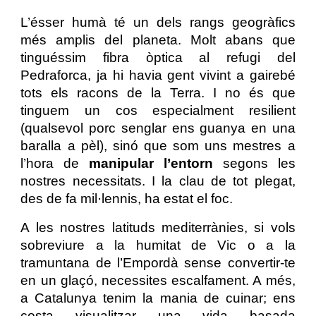
L’ésser humà té un dels rangs geogràfics
més amplis del planeta. Molt abans que
tinguéssim fibra òptica al refugi del
Pedraforca, ja hi havia gent vivint a gairebé
tots els racons de la Terra. I no és que
tinguem un cos especialment resilient
(qualsevol porc senglar ens guanya en una
baralla a pèl), sinó que som uns mestres a
l’hora de
manipular l’entorn
segons les
nostres necessitats. I la clau de tot plegat,
des de fa mil·lennis, ha estat el foc.
A les nostres latituds mediterrànies, si vols
sobreviure a la humitat de Vic o a la
tramuntana de l’Empordà sense convertir-te
en un glaçó, necessites escalfament. A més,
a Catalunya tenim la mania de cuinar; ens
costa visualitzar una vida basada