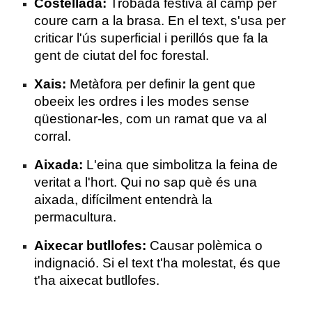
Costellada:
Trobada festiva al camp per
coure carn a la brasa. En el text, s'usa per
criticar l'ús superficial i perillós que fa la
gent de ciutat del foc forestal.
Xais:
Metàfora per definir la gent que
obeeix les ordres i les modes sense
qüestionar-les, com un ramat que va al
corral.
Aixada:
L'eina que simbolitza la feina de
veritat a l'hort. Qui no sap què és una
aixada, difícilment entendrà la
permacultura.
Aixecar butllofes:
Causar polèmica o
indignació. Si el text t'ha molestat, és que
t'ha aixecat butllofes.