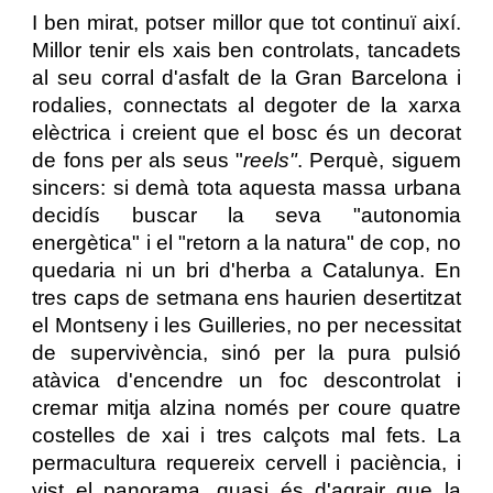
I ben mirat, potser millor que tot continuï així.
Millor tenir els xais ben controlats, tancadets
al seu corral d'asfalt de la Gran Barcelona i
rodalies, connectats al degoter de la xarxa
elèctrica i creient que el bosc és un decorat
de fons per als seus "
reels"
. Perquè, siguem
sincers: si demà tota aquesta massa urbana
decidís buscar la seva "autonomia
energètica" i el "retorn a la natura" de cop, no
quedaria ni un bri d'herba a Catalunya. En
tres caps de setmana ens haurien desertitzat
el Montseny i les Guilleries, no per necessitat
de supervivència, sinó per la pura pulsió
atàvica d'encendre un foc descontrolat i
cremar mitja alzina només per coure quatre
costelles de xai i tres calçots mal fets. La
permacultura requereix cervell i paciència, i
vist el panorama, quasi és d'agrair que la