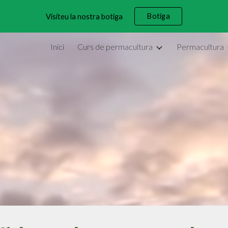
Botiga
Visiteu la nostra botiga
ip to main content
Skip to navigat
Inici
Curs de permacultura
Permacultura