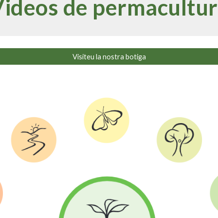
ideos de permacultu
Visiteu la nostra botiga